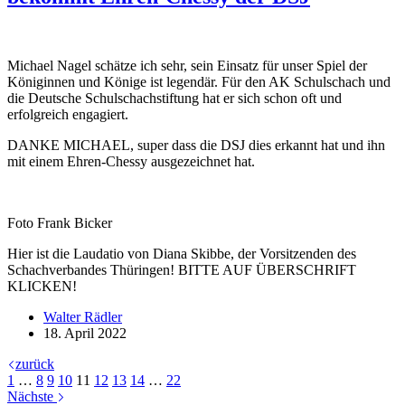
Michael Nagel schätze ich sehr, sein Einsatz für unser Spiel der
Königinnen und Könige ist legendär. Für den AK Schulschach und
die Deutsche Schulschachstiftung hat er sich schon oft und
erfolgreich engagiert.
DANKE MICHAEL, super dass die DSJ dies erkannt hat und ihn
mit einem Ehren-Chessy ausgezeichnet hat.
Foto Frank Bicker
Hier ist die Laudatio von Diana Skibbe, der Vorsitzenden des
Schachverbandes Thüringen! BITTE AUF ÜBERSCHRIFT
KLICKEN!
Walter Rädler
18. April 2022
zurück
1
…
8
9
10
11
12
13
14
…
22
Nächste