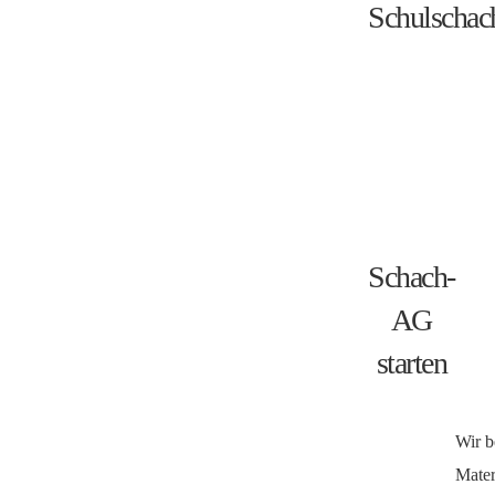
Schulschac
Schach-
AG
starten
Wir b
Mater