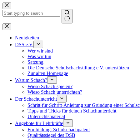
Keine
Ergebnisse
Neuigkeiten
DSS e.V.
Wer wir sind
Was wir tun
Satzung
Die Deutsche Schulschachstiftung e.V. unterstützen
Zur alten Homepage
Warum Schach?
Wieso Schach spielen?
Wieso Schach unterrichten?
Der Schachunterricht
Schritt-für-Schritt-Anleitung zur Gründung einer Schul
Tipps und Tricks für deinen Schachunterricht
Unterrichtsmaterial
Angebote für Lehrkräfte
Fortbildung: Schulschachpatent
Qualitätssiegel des DSB