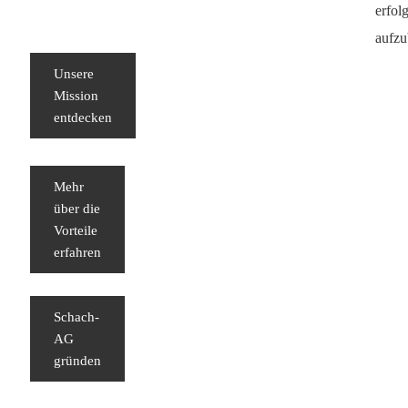
erfol
aufzu
Unsere
Mission
entdecken
Mehr
über die
Vorteile
erfahren
Schach-
AG
gründen