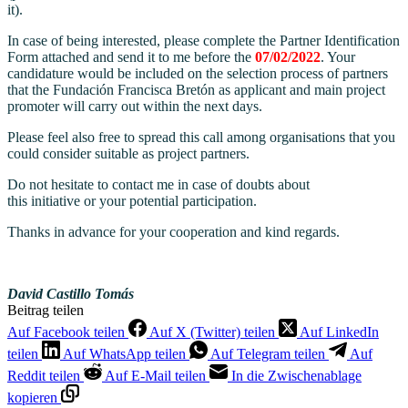
it).
In case of being interested, please complete the Partner Identification
Form attached and send it to me before the
07
/02/2022
. Your
candidature would be included on the selection process of partners
that the Fundación Francisca Bretón as applicant and main project
promoter will carry out within the
next days
.
Please feel also free to spread this call among
organisations
that you
could consider suitable as project partners.
Do not hesitate to contact me in case of doubts about
this
initiative
or your potential participation.
Thanks in advance for your cooperation and kind regards.
David Castillo Tomás
Beitrag teilen
Auf Facebook teilen
Auf X (Twitter) teilen
Auf LinkedIn
teilen
Auf WhatsApp teilen
Auf Telegram teilen
Auf
Reddit teilen
Auf E-Mail teilen
In die Zwischenablage
kopieren