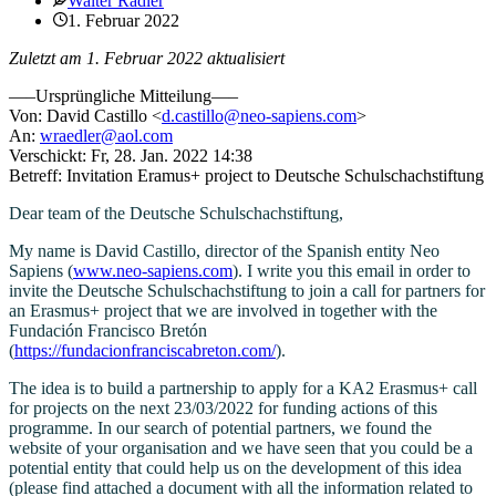
Walter Rädler
1. Februar 2022
Zuletzt am 1. Februar 2022 aktualisiert
—–Ursprüngliche Mitteilung—–
Von: David Castillo <
d.castillo@neo-sapiens.com
>
An:
wraedler@aol.com
Verschickt: Fr, 28. Jan. 2022 14:38
Betreff: Invitation Eramus+ project to Deutsche Schulschachstiftung
Dear team of the Deutsche Schulschachstiftung,
My name is David Castillo, director of the Spanish entity Neo
Sapiens (
www.neo-sapiens.com
). I write you this email in order to
invite the Deutsche Schulschachstiftung to join a call for partners for
an Erasmus+ project that we are involved in together with the
Fundación Francisco Bretón
(
https://fundacionfranciscabreton.com/
).
The idea is to build a partnership to apply for a KA2 Erasmus+ call
for projects on the next 23/03/2022 for funding actions of this
programme. In our search
of potential
partners, we found the
website of your organisation and we have seen that you could be a
potential entity that could help us on the development of this idea
(please find attached a document with all the information related to