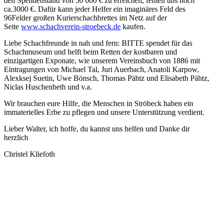
den Spendenstand von 50 000 € zu erreichen, fehlen uns noch
ca.3000 €. Dafür kann jeder Helfer ein imaginäres Feld des
96Felder großen Kurierschachbrettes im Netz auf der
Seite
www.schachverein-stroebeck.de
kaufen.
Liebe Schachfreunde in nah und fern: BITTE spendet für das
Schachmuseum und helft beim Retten der kostbaren und
einzigartigen Exponate, wie unserem Vereinsbuch von 1886 mit
Eintragungen von Michael Tal, Juri Auerbach, Anatoli Karpow,
Alexksej Suetin, Uwe Bönsch, Thomas Pähtz und Elisabeth Pähtz,
Niclas Huschenbeth und v.a.
Wir brauchen eure Hilfe, die Menschen in Ströbeck haben ein
immaterielles Erbe zu pflegen und unsere Unterstützung verdient.
Lieber Walter, ich hoffe, du kannst uns helfen und Danke dir
herzlich
Christel Kliefoth