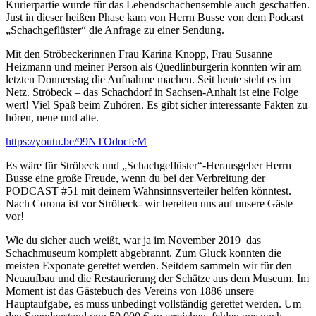
Kurierpartie wurde für das Lebendschachensemble auch geschaffen.
Just in dieser heißen Phase kam von Herrn Busse von dem Podcast
„Schachgeflüster“ die Anfrage zu einer Sendung.
Mit den Ströbeckerinnen Frau Karina Knopp, Frau Susanne
Heizmann und meiner Person als Quedlinburgerin konnten wir am
letzten Donnerstag die Aufnahme machen. Seit heute steht es im
Netz. Ströbeck – das Schachdorf in Sachsen-Anhalt ist eine Folge
wert! Viel Spaß beim Zuhören. Es gibt sicher interessante Fakten zu
hören, neue und alte.
https://youtu.be/99NTOdocfeM
Es wäre für Ströbeck und „Schachgeflüster“-Herausgeber Herrn
Busse eine große Freude, wenn du bei der Verbreitung der
PODCAST #51 mit deinem Wahnsinnsverteiler helfen könntest.
Nach Corona ist vor Ströbeck- wir bereiten uns auf unsere Gäste
vor!
Wie du sicher auch weißt, war ja im November 2019 das
Schachmuseum komplett abgebrannt. Zum Glück konnten die
meisten Exponate gerettet werden. Seitdem sammeln wir für den
Neuaufbau und die Restaurierung der Schätze aus dem Museum. Im
Moment ist das Gästebuch des Vereins von 1886 unsere
Hauptaufgabe, es muss unbedingt vollständig gerettet werden. Um