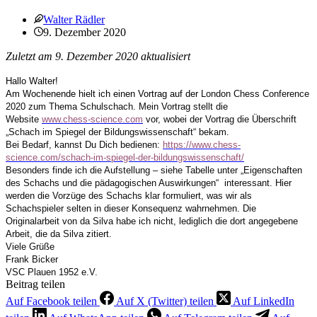
Walter Rädler
9. Dezember 2020
Zuletzt am 9. Dezember 2020 aktualisiert
Hallo Walter!
Am Wochenende hielt ich einen Vortrag auf der
London Chess Conference
2020 zum Thema Schulschach. Mein Vortrag stellt die
Website
www.chess-science.com
vor, wobei der Vortrag die Überschrift
„Schach im Spiegel der Bildungswissenschaft“ bekam.
Bei Bedarf, kannst Du Dich bedienen:
https://www.chess-
science.com/schach-im-spiegel-der-bildungswissenschaft/
Besonders finde ich die Aufstellung – siehe Tabelle unter „Eigenschaften
des Schachs und die pädagogischen Auswirkungen“ interessant. Hier
werden die Vorzüge des Schachs klar formuliert, was wir als
Schachspieler selten in dieser Konsequenz wahrnehmen. Die
Originalarbeit von da Silva habe ich nicht, lediglich die dort angegebene
Arbeit, die da Silva zitiert.
Viele Grüße
Frank Bicker
VSC Plauen 1952 e.V.
Beitrag teilen
Auf Facebook teilen
Auf X (Twitter) teilen
Auf LinkedIn