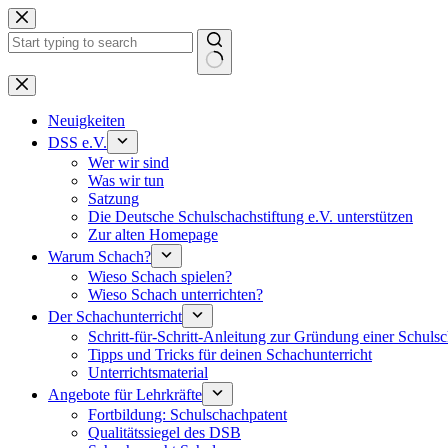
Keine
Ergebnisse
Neuigkeiten
DSS e.V.
Wer wir sind
Was wir tun
Satzung
Die Deutsche Schulschachstiftung e.V. unterstützen
Zur alten Homepage
Warum Schach?
Wieso Schach spielen?
Wieso Schach unterrichten?
Der Schachunterricht
Schritt-für-Schritt-Anleitung zur Gründung einer Schul
Tipps und Tricks für deinen Schachunterricht
Unterrichtsmaterial
Angebote für Lehrkräfte
Fortbildung: Schulschachpatent
Qualitätssiegel des DSB