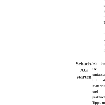
u
Schach-
Wir beg
Sie 
AG
umfasse
starten
Informat
Material
und
praktisc
Tipps, u